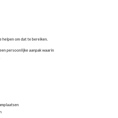
te helpen om dat te bereiken.
 een persoonlijke aanpak waarin
.
iumplaatsen
n